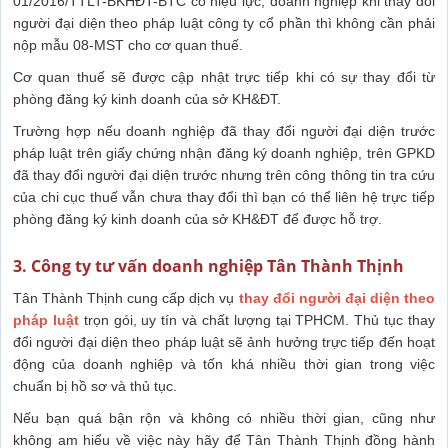
01/2016/TTLT-BKHĐT-BTC có hiệu lực, doanh nghiệp khi thay đổi
người đại diện theo pháp luật công ty cổ phần thì không cần phải
nộp mẫu 08-MST cho cơ quan thuế.
Cơ quan thuế sẽ được cập nhật trực tiếp khi có sự thay đổi từ
phòng đăng ký kinh doanh của sở KH&ĐT.
Trường hợp nếu doanh nghiệp đã thay đổi người đại diện trước
pháp luật trên giấy chứng nhận đăng ký doanh nghiệp, trên GPKD
đã thay đổi người đại diện trước nhưng trên công thông tin tra cứu
của chi cục thuế vẫn chưa thay đổi thì bạn có thể liên hệ trực tiếp
phòng đăng ký kinh doanh của sở KH&ĐT để được hỗ trợ.
3. Công ty tư vấn doanh nghiệp Tân Thành Thịnh
Tân Thành Thịnh cung cấp dịch vụ
thay đổi người đại diện theo
pháp luật
trọn gói, uy tín và chất lượng tại TPHCM. Thủ tục thay
đổi người đại diện theo pháp luật sẽ ảnh hưởng trực tiếp đến hoạt
động của doanh nghiệp và tốn khá nhiều thời gian trong việc
chuẩn bị hồ sơ và thủ tục.
Nếu bạn quá bận rộn và không có nhiều thời gian, cũng như
không am hiểu về việc này hãy để Tân Thành Thịnh đồng hành