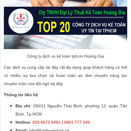
Công ty dịch vụ kế toán tphcm Hoàng Gia
Các dịch vụ cung cấp tại đây rất đa dạng giúp khách hàng có thể
có nhiều sự lựa chọn và hoàn toàn an tâm chuyên năng lực
chuyên môn của đội ngũ tại đây.
Thông tin liên hệ
Địa chỉ:
260/11 Nguyễn Thái Bình, phường 12, quận Tân
Bình, Tp.HCM
Hotline:
028 6672 6481 | 0901 777 249
Email:
info@luathoanggia.vn