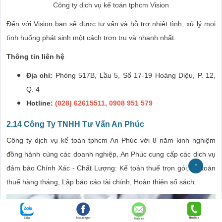
Công ty dịch vụ kế toán tphcm Vision
Đến với Vision bạn sẽ được tư vấn và hỗ trợ nhiệt tình, xử lý mọi
tình huống phát sinh một cách trơn tru và nhanh nhất.
Thông tin liên hệ
Địa chỉ:
Phòng 517B, Lầu 5, Số 17-19 Hoàng Diệu, P. 12,
Q. 4
Hotline:
(028) 62615511, 0908 951 579
2.14 Công Ty TNHH Tư Vấn An Phúc
Công ty dịch vụ kế toán tphcm An Phúc với 8 năm kinh nghiệm
đồng hành cùng các doanh nghiệp, An Phúc cung cấp các dịch vụ
↑
đảm bảo Chính Xác - Chất Lượng: Kế toán thuế trọn gói, Kế toán
thuế hàng tháng, Lập báo cáo tài chính, Hoàn thiện sổ sách.