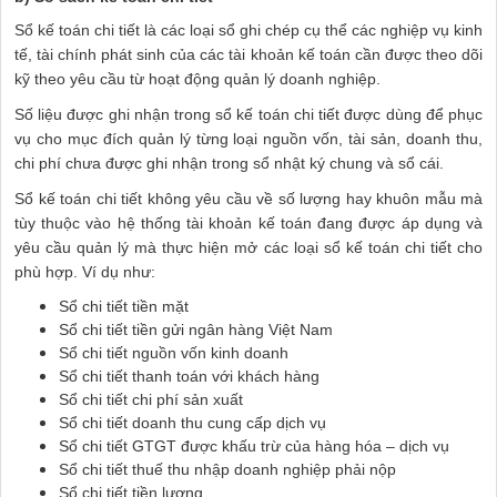
Sổ kế toán chi tiết là các loại sổ ghi chép cụ thể các nghiệp vụ kinh
tế, tài chính phát sinh của các tài khoản kế toán cần được theo dõi
kỹ theo yêu cầu từ hoạt động quản lý doanh nghiệp.
Số liệu được ghi nhận trong sổ kế toán chi tiết được dùng để phục
vụ cho mục đích quản lý từng loại nguồn vốn, tài sản, doanh thu,
chi phí chưa được ghi nhận trong sổ nhật ký chung và sổ cái.
Sổ kế toán chi tiết không yêu cầu về số lượng hay khuôn mẫu mà
tùy thuộc vào hệ thống tài khoản kế toán đang được áp dụng và
yêu cầu quản lý mà thực hiện mở các loại sổ kế toán chi tiết cho
phù hợp. Ví dụ như:
Sổ chi tiết tiền mặt
Sổ chi tiết tiền gửi ngân hàng Việt Nam
Sổ chi tiết nguồn vốn kinh doanh
Sổ chi tiết thanh toán với khách hàng
Sổ chi tiết chi phí sản xuất
Sổ chi tiết doanh thu cung cấp dịch vụ
Sổ chi tiết GTGT được khấu trừ của hàng hóa – dịch vụ
Sổ chi tiết thuế thu nhập doanh nghiệp phải nộp
Sổ chi tiết tiền lương