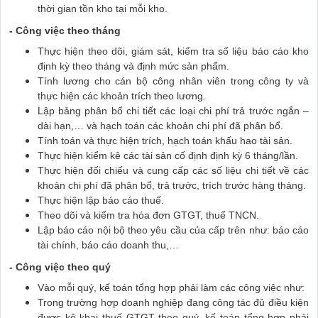
thời gian tồn kho tại mỗi kho.
- Công việc theo tháng
Thực hiện theo dõi, giám sát, kiểm tra số liệu báo cáo kho
định kỳ theo tháng và định mức sản phẩm.
Tính lương cho cán bộ công nhân viên trong công ty và
thực hiện các khoản trích theo lương.
Lập bảng phân bổ chi tiết các loại chi phí trả trước ngắn –
dài hạn,… và hạch toán các khoản chi phí đã phân bổ.
Tính toán và thực hiện trích, hạch toán khấu hao tài sản.
Thực hiện kiểm kê các tài sản cố định định kỳ 6 tháng/lần.
Thực hiện đối chiếu và cung cấp các số liệu chi tiết về các
khoản chi phí đã phân bổ, trả trước, trích trước hàng tháng.
Thực hiện lập báo cáo thuế.
Theo dõi và kiểm tra hóa đơn GTGT, thuế TNCN.
Lập báo cáo nội bộ theo yêu cầu của cấp trên như: báo cáo
tài chính, báo cáo doanh thu,…
- Công việc theo quý
Vào mỗi quý, kế toán tổng hợp phải làm các công việc như:
Trong trường hợp doanh nghiệp đang công tác đủ điều kiện
được kê khai thuế GTGT theo quý, kế toán tổng hợp phải