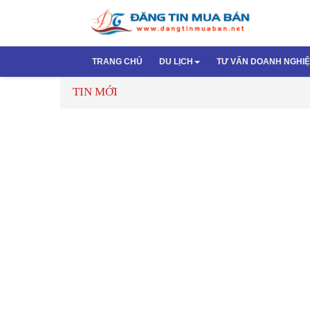
TRANG CHỦ
DU LỊCH
TƯ VẤN DOANH NGHI
TIN MỚI
Du Lịch Trong Nước
Bí quyết làm đẹp
Thành lập công 
Bao bì