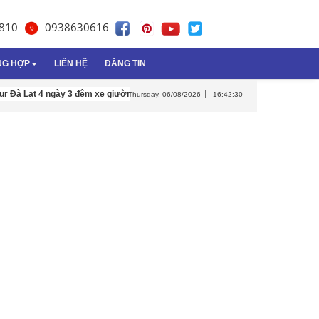
810
0938630616
NG HỢP
LIÊN HỆ
ĐĂNG TIN
 Lạt 4 ngày 3 đêm xe giường nằm
Tôn Cách Nhiệt Đông Á
Tour du lịch Nh
Thursday, 06/08/2026
16:42:31