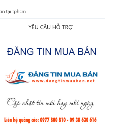
tín tại tphcm
YÊU CẦU HỖ TRỢ