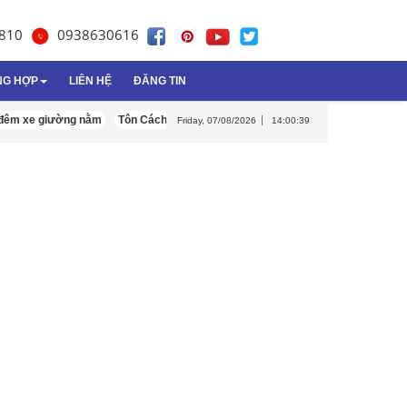
810
0938630616
NG HỢP
LIÊN HỆ
ĐĂNG TIN
 giường nằm
Tôn Cách Nhiệt Đông Á
Tour du lịch Nha Trang Đà Lạt 5 Ngà
Friday, 07/08/2026
14:00:41