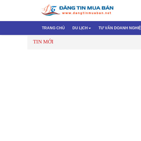
TRANG CHỦ
DU LỊCH
TƯ VẤN DOANH NGHI
TIN MỚI
Du Lịch Trong Nước
Bí quyết làm đẹp
Thành lập công 
Bao bì