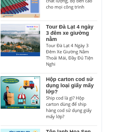
chất lượng, độ bền cao
cho mọi công trình
Tour Đà Lạt 4 ngày
3 đêm xe giường
nằm
Tour Đà Lạt 4 Ngày 3
Đêm Xe Giường Nằm
Thoải Mái, Đầy Đủ Tiện
Nghi
Hộp carton cod sử
dụng loại giấy mấy
lớp?
Ship cod là gì? Hộp
carton dùng để ship
hàng cod sử dụng giấy
mấy lớp?
Tôn lạnh Hoa Sen