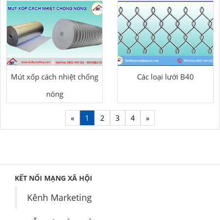
Mút xốp cách nhiệt chống
Các loại lưới B40
nóng
«
1
2
3
4
»
KẾT NỐI MẠNG XÃ HỘI
Kênh Marketing