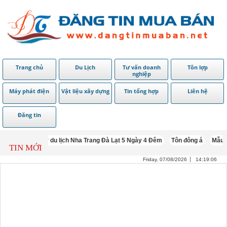
Trang chủ
Du Lịch
Tư vấn doanh
Tôn lợp
nghiệp
Máy phát điện
Vật liệu xây dựng
Tin tổng hợp
Liên hệ
Đăng tin
Tour du lịch Nha Trang Đà Lạt 5 Ngày 4 Đêm
Tôn đông á
Mẫu hàng rào lư
TIN MỚI
Friday, 07/08/2026
14:19:09