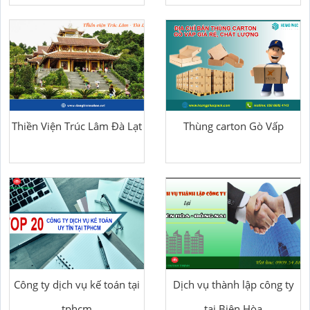
Thiền Viện Trúc Lâm Đà Lạt
Thùng carton Gò Vấp
Công ty dịch vụ kế toán tại
Dịch vụ thành lập công ty
tphcm
tại Biên Hòa